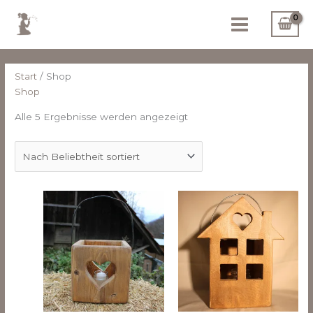
Zum
Nach
Main
Inhalt
Beliebtheit
Menu
springen
sortiert
Start
/ Shop
Shop
Alle 5 Ergebnisse werden angezeigt