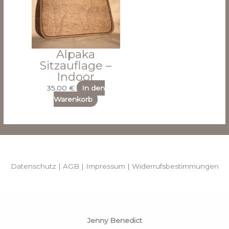
Alpaka
Sitzauflage –
Indoor
35,00
€
In den
Warenkorb
Datenschutz |
AGB |
Impressum
|
Widerrufsbestimmungen
Jenny Benedict